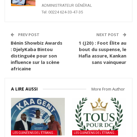
ADMINISTRATEUR GÉNÉRAL
Tel: 00224 624-33-47-35
PREV POST
NEXT POST
Bénin Showbiz Awards
1 (J20) : Foot Élite au
: DjelyKaba Bintou
bout du suspense, le
distinguée pour son
Hafia assure, Kankan
influence sur la scène
sans vainqueur
africaine
A LIRE AUSSI
More From Author
LES GUINÉENS DE L’ÉTRANGER
LES GUINÉENS DE L’ÉTRANGER