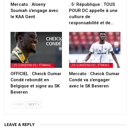
Mercato : Alseny
. 5ᵉ République : TOUS
Soumah s’engage avec
POUR DC appelle à une
le KAA Gent
culture de
responsabilité et de…
LES GUINÉENS DE L’ÉTRANGER
LES GUINÉENS DE L’ÉTRANGER
OFFICIEL : Cheick Oumar
Mercato : Cheick Oumar
Condé rebondit en
Condé va s’engager
Belgique et signe au SK
avec le SK Beveren
Beveren
PREV
NEXT
LEAVE A REPLY