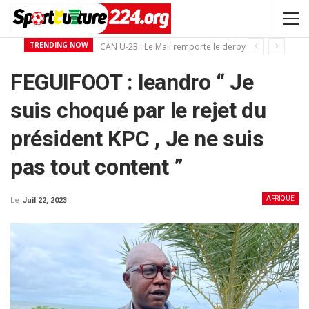
TRENDING NOW
CAN U-23 : Le Mali remporte le derby ouest-Africain devant la Guinée
FEGUIFOOT : leandro “ Je
suis choqué par le rejet du
président KPC , Je ne suis
pas tout content ”
AFRIQUE
Le
Juil 22, 2023